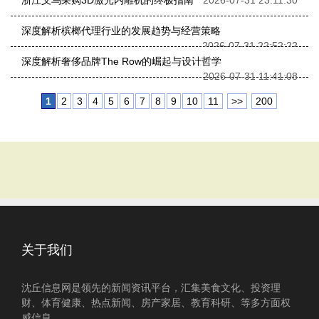
浙江义乌采购3D激光内雕机的终极指南
2026-07-31 23:11:30
深度解析槟榔代理行业的发展趋势与经营策略
2026-07-31 22:52:22
深度解析奢侈品牌The Row的崛起与设计哲学
2026-07-31 11:41:08
1
2
3
4
5
6
7
8
9
10
11
>>
200
关于我们
沈丘信息网是领先的新闻资讯平台，汇集美食文化、投资理
财、体育健康、热点新闻、房产家居、教育科研、等多方面权
威信息