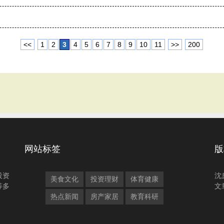
<<
1
2
3
4
5
6
7
8
9
10
11
>>
200
网站标签
版
投资
沈
美食文化
投资理财
体育健康
等多
文
热点新闻
房产家居
教育科研