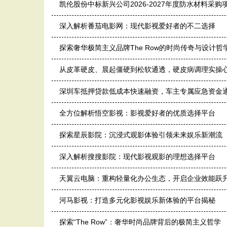
凯伦股份中标新兴公司2026-2027年度防水材料采购
深入解析番茄电影网：现代影视爱好者的不二选择
探索奢华极简主义品牌The Row的时尚传奇与设计哲
从皮革硬皮、晨起僵硬到松软通透，硬皮病调理实操
深圳车抵押贷款低成本快速融资，车主专属应急资金
全方位解析悟空影视：影视爱好者的优质选择平台
探索星辰影院：沉浸式观影体验引领未来娱乐新潮流
深入解析搜搜影院：现代影视观影的理想选择平台
天翼云电脑：重构轻量化办公生态，开启企业效能跃
河马影视：打造多元化影视娱乐新体验的平台揭秘
探索“The Row”：奢华时尚品牌背后的极简主义哲学