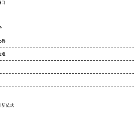
项目
学
心得
通道
升新范式