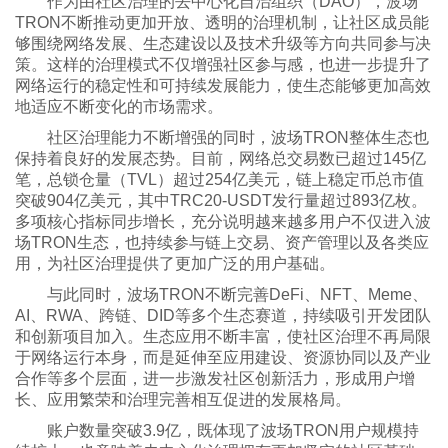
作为由社区治理的去中心化自治组织（DAO），波场
TRON不断推动更加开放、透明的治理机制，让社区成员能
够围绕网络发展、生态建设以及技术升级等方向共同参与决
策。这样的治理模式不仅增强社区参与感，也进一步提升了
网络运行的稳定性和可持续发展能力，使生态能够更加高效
地适应不断变化的市场需求。
社区治理能力不断增强的同时，波场TRON整体生态也
保持着良好的发展态势。目前，网络总交易数已超过145亿
笔，总锁仓量（TVL）超过254亿美元，链上稳定币总市值
突破904亿美元，其中TRC20-USDT发行量超过893亿枚。
多项核心指标同步增长，充分说明越来越多用户不仅进入波
场TRON生态，也持续参与链上交易、资产管理以及各类应
用，为社区治理提供了更加广泛的用户基础。
与此同时，波场TRON不断完善DeFi、NFT、Meme、
AI、RWA、跨链、DID等多个生态赛道，持续吸引开发团队
和创新项目加入。生态应用不断丰富，使社区治理不再局限
于网络运行本身，而是延伸至应用建设、资源协同以及产业
合作等多个层面，进一步激发社区创新活力，形成用户增
长、应用繁荣和治理完善相互促进的发展格局。
账户数量突破3.9亿，既体现了波场TRON用户规模持