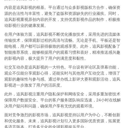
内容是追风影视的根基。平台通过与众多影视版权方合作，确保资
源的合法性与丰富性，避免了盗版和资源缺失的行业顽疾。同时，
追风影视重视原创内容的开发，支持优质影视作品的制作，积极推
动影视行业的健康发展。
在用户体验方面，追风影视不断优化播放技术，采用先进的流媒体
传输技术，保障观影过程的高清与流畅。无论是手机、平板还是智
能电视，用户都可以获得极致的观感享受。此外，追风影视配备了
智能推荐系统，能够根据用户的观看习惯和喜好，精准推送感兴趣
的影视内容，极大提升了用户的满意度和黏性。
社交互动亦是追风影视的一大特色。平台设有评论区及弹幕功能，
观众不仅能分享观影心得，还能实时与其他用户互动交流，增强了
观影的趣味性与参与感。通过举办线上影评大赛和观影活动，追风
影视进一步激发了用户的活跃度。
此外，追风影视注重用户隐私保护和网络安全，采用多重加密技术
保障用户数据安全。平台的客户服务团队响应迅速，24小时在线解
决用户疑问和问题，确保用户享有无忧的观看环境。
面对竞争激烈的影视市场，追风影视坚持以用户为中心，不断创新
和优化服务。未来，追风影视计划引入更多国际优质资源，拓展更
多语言版本，打造多元化的全球影视娱乐平台。