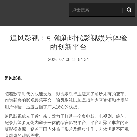
追风影视：引领新时代影视娱乐体验
的创新平台
2026-07-08 18:54:34
追风影视
随着数字时代的快速发展，影视娱乐行业迎来了前所未有的变革。
作为新兴的影视娱乐平台，追风影视以其卓越的内容资源和优质的
用户体验，迅速占据了广大观众的视线。
追风影视成立于近年来，致力于打造一个集电影、电视剧、综艺、
纪录片等多元化内容于一体的综合影视平台。平台汇聚了丰富的正
版影视资源，涵盖了国内外热门影片及经典佳作，力求满足不同观
众群体的观影需求。