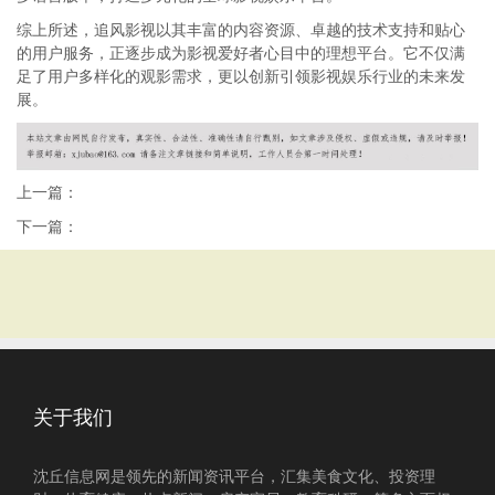
综上所述，追风影视以其丰富的内容资源、卓越的技术支持和贴心
的用户服务，正逐步成为影视爱好者心目中的理想平台。它不仅满
足了用户多样化的观影需求，更以创新引领影视娱乐行业的未来发
展。
上一篇：
下一篇：
关于我们
沈丘信息网是领先的新闻资讯平台，汇集美食文化、投资理