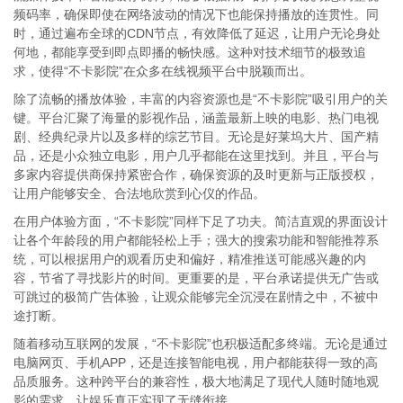
频码率，确保即使在网络波动的情况下也能保持播放的连贯性。同
时，通过遍布全球的CDN节点，有效降低了延迟，让用户无论身处
何地，都能享受到即点即播的畅快感。这种对技术细节的极致追
求，使得“不卡影院”在众多在线视频平台中脱颖而出。
除了流畅的播放体验，丰富的内容资源也是“不卡影院”吸引用户的关
键。平台汇聚了海量的影视作品，涵盖最新上映的电影、热门电视
剧、经典纪录片以及多样的综艺节目。无论是好莱坞大片、国产精
品，还是小众独立电影，用户几乎都能在这里找到。并且，平台与
多家内容提供商保持紧密合作，确保资源的及时更新与正版授权，
让用户能够安全、合法地欣赏到心仪的作品。
在用户体验方面，“不卡影院”同样下足了功夫。简洁直观的界面设计
让各个年龄段的用户都能轻松上手；强大的搜索功能和智能推荐系
统，可以根据用户的观看历史和偏好，精准推送可能感兴趣的内
容，节省了寻找影片的时间。更重要的是，平台承诺提供无广告或
可跳过的极简广告体验，让观众能够完全沉浸在剧情之中，不被中
途打断。
随着移动互联网的发展，“不卡影院”也积极适配多终端。无论是通过
电脑网页、手机APP，还是连接智能电视，用户都能获得一致的高
品质服务。这种跨平台的兼容性，极大地满足了现代人随时随地观
影的需求，让娱乐真正实现了无缝衔接。