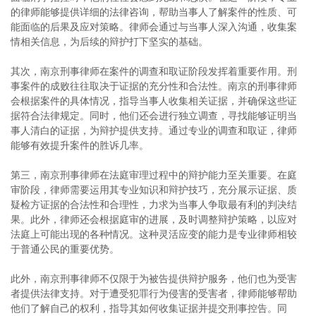
的律师能够提供详细的法律咨询，帮助当事人了解案件的性质、可
能面临的后果及应对策略。律师会通过与当事人深入沟通，收集案
情相关信息，为后续的辩护打下坚实的基础。
其次，南京刑事律师在案件的调查和取证阶段发挥着重要作用。刑
事案件的成败往往取决于证据的充分性和合法性。南京的刑事律师
会根据案件的具体情况，指导当事人收集相关证据，并确保这些证
据符合法律规定。同时，他们还会进行独立调查，寻找能够证明当
事人清白的证据，为辩护提供支持。通过专业的调查和取证，律师
能够有效提升案件的胜诉几率。
第三，南京刑事律师在法庭审理过程中的辩护能力至关重要。在庭
审阶段，律师需要运用其专业知识和辩护技巧，充分展示证据、质
疑检方证据的合法性和合理性，力求为当事人争取最有利的判决结
果。此外，律师还会根据庭审的进展，及时调整辩护策略，以应对
法庭上可能出现的各种情况。这种灵活应变的能力是专业律师相较
于普通公民的重要优势。
此外，南京刑事律师不仅限于为被告提供辩护服务，他们也为受害
者提供法律支持。对于遭受犯罪行为侵害的受害者，律师能够帮助
他们了解自己的权利，指导其如何收集证据并提交刑事控告。同