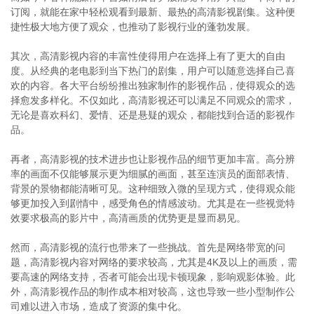
订阅，就能在家中轻松观看到最新、最热的高清影视剧集。这种便
捷性极大地方便了观众，也推动了影视行业的蓬勃发展。
其次，高清影视内容的丰富性使得用户在选择上有了更大的自由
度。从经典的老电影到当下热门的剧集，用户可以随意选择自己喜
欢的内容。各大平台纷纷推出独家制作的影视作品，使得观众的选
择愈发多样化。不仅如此，高清影视还可以满足不同观众的需求，
无论是喜欢科幻、爱情、还是悬疑的观众，都能找到合适的影视作
品。
再者，高清影视的技术进步也让影视作品的细节更加丰富。高分辨
率的画面不仅能够展示更为细腻的画面，甚至连演员的面部表情、
背景的景物都能清晰可见。这种细致入微的呈现方式，使得观众能
够更加投入到剧情中，感受角色的情感波动。尤其是在一些视觉特
效要求极高的影片中，高清画质的优势更是显而易见。
然而，高清影视的流行也带来了一些挑战。首先是网络带宽的问
题，高清影视内容对网络的要求较高，尤其是4K及以上的画质，需
要高速的网络支持，否者可能会出现卡顿现象，影响观影体验。此
外，高清影视作品的制作成本相对较高，这也导致一些小型制作公
司难以进入市场，造成了资源的集中化。