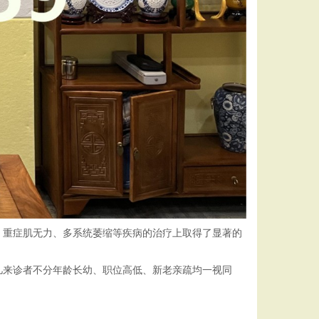
、重症肌无力、多系统萎缩等疾病的治疗上取得了显著的
凡来诊者不分年龄长幼、职位高低、新老亲疏均一视同