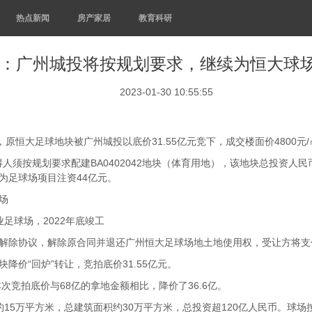
热点新闻
房产家居
教育科研
：广州城投将按规划要求，继续为恒大球场
2023-01-30 10:55:55
原恒大足球地块被广州城投以底价31.55亿元竞下，成交楼面价4800元/
须按规划要求配建BA0402042地块（体育用地），该地块总投资人民币
须为足球场项目注资44亿元。
场
足球场，2022年底竣工
解除协议，解除原合同并退还广州恒大足球场地土地使用权，受让方将支付
价“回炉”转让，竞拍底价31.55亿元。
本次竞拍底价与68亿的拿地金额相比，降价了36.6亿。
约15万平方米，总建筑面积约30万平方米，总投资超120亿人民币。球