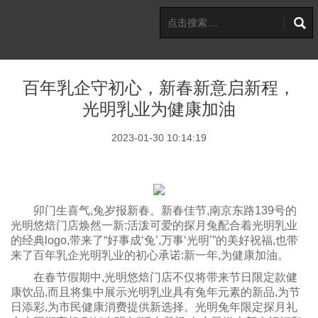
百年乳企守初心，新春新意启新程，
光明乳业为健康加油
2023-01-30 10:14:19
卯门生喜气,兔岁报新春。新春佳节,南京东路139号的
光明悠焙门店焕然一新:活泼可爱的探月兔配合着光明乳业
的经典logo,带来了“好事成‘兔’,万事‘光明’”的美好祝福,也带
来了百年乳企光明乳业的初心承诺:新一年,为健康加油。
在春节假期中,光明悠焙门店不仅将带来节日限定款健
康饮品,而且将集中展示光明乳业具有兔年元素的新品,为节
日添彩,为市民健康消费提供新选择。光明兔年限定探月礼