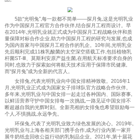
5款“光明兔”,每一款都不简单——探月兔,这是光明乳业
作为中国探月工程官方合作伙伴,结合探月工程而设计。早
在2014年,光明乳业就正式成为中国探月工程战略伙伴和质
量保障对标合作企业,助力中国探月工程的研究与发展,也成
为国内首家与中国探月工程合作的乳企。10年间,光明乳业
先后顺利完成11株乳酸菌的太空深空搭载工作,包括植物乳
杆菌ST-Ⅲ、莫斯利安原产益生菌,在用航天标准要求自身的
同时,也致力于探索如何将航天技术应用于保障市民健康,
而“探月兔”成为全新的代言人。
女排兔,代表光明乳业向中国女排精神致敬。2016年1
月,光明乳业正式成为国家女子排球队官方战略合作伙伴。
多年来,光明乳业与中国女排一起走过各种国内、国际赛事,
以鲜活营养守护中国女排每一次挑战,一路见证中国女排不
断超越自我的光辉时刻。全新亮相的女排兔也希望鼓励每一
个人,不惧挑战,永远争先。
环保兔,代表了光明乳业致力绿色发展的决心。2019年,
光明乳业与上海各相关部门携手合作,成为行业内第一家开
展牛奶纸盒回收公益行动的乳制品企业。2021年,第十届花