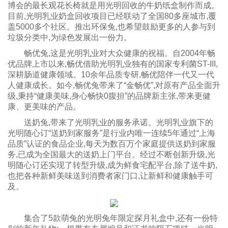
博会的最长观花长椅就是用光明回收的牛奶纸盒制作而成。
目前,光明乳业奶盒回收项目已经联动了全国80多座城市,覆
盖5000多个社区。推出环保兔,也希望鼓励更多的人参与到
垃圾分类中,为绿色发展出一份力。
畅优兔,这是光明乳业对大众健康的祝福。自2004年畅
优品牌上市以来,畅优借助光明乳业独有的国家专利菌ST-III,
深耕肠道健康领域。10余年品质专研,畅优陪伴一代又一代
人健康成长。如今,畅优兔带来了“金畅优”,对原有产品全面升
级,秉持“健康美味,身心畅快0腹担”的品牌新主张,带来更健
康、更美味的产品。
送奶兔,带来了光明乳业的服务承诺。光明乳业旗下的
光明随心订“送奶到家服务”是行业内唯一连续5年通过“上海
品质”认证的食品企业,每天为数百万个家庭提供送奶到家服
务,已成为全国最大的送奶上门平台。经过不断创新升级,光
明随心订还实现了转型升级,成为鲜食宅配平台,除了送牛奶,
也把各种新鲜美味送到消费者家门口,让新鲜和健康触手可
及。
集合了5款萌兔的光明兔年限定探月礼盒中,还有一份特