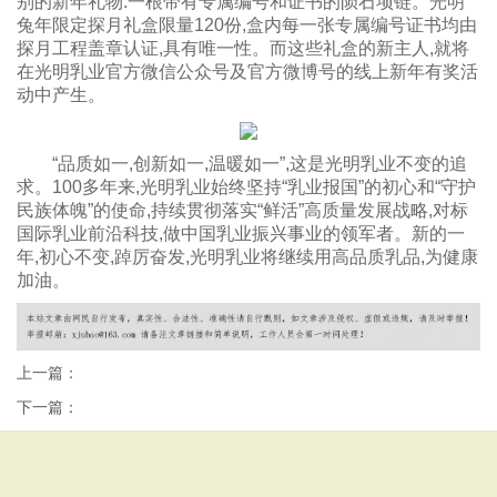
别的新年礼物:一根带有专属编号和证书的陨石项链。光明
兔年限定探月礼盒限量120份,盒内每一张专属编号证书均由
探月工程盖章认证,具有唯一性。而这些礼盒的新主人,就将
在光明乳业官方微信公众号及官方微博号的线上新年有奖活
动中产生。
“品质如一,创新如一,温暖如一”,这是光明乳业不变的追
求。100多年来,光明乳业始终坚持“乳业报国”的初心和“守护
民族体魄”的使命,持续贯彻落实“鲜活”高质量发展战略,对标
国际乳业前沿科技,做中国乳业振兴事业的领军者。新的一
年,初心不变,踔厉奋发,光明乳业将继续用高品质乳品,为健康
加油。
上一篇：
下一篇：