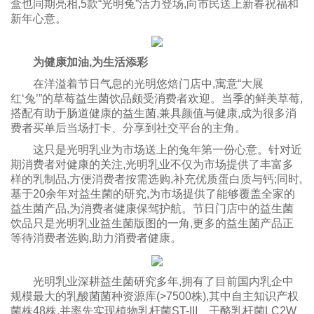
盒也同期亮相,5款“光明兔”活力登场,向市民送上新春祝福和
新年心意。
为健康加油,为生活添彩
在洋溢着节日气息的光明悠焙门店中,寓意“大展
红‘兔’”的草莓益生菌饮品颇受消费者欢迎。当季的鲜美草莓,
搭配有助于肠道健康的益生菌,兼具颜值与健康,成为很多消
费者买单后当场打卡、分享到社交平台的主角。
这只是光明乳业为市场送上的兔年第一份心意。针对近
期消费者对健康的关注,光明乳业不仅为市场提供了丰富多
样的乳制品,方便消费者按需选购,补充优质蛋白质与钙;同时,
基于20余年对益生菌的研究,为市场提供了能够覆盖全家的
益生菌产品,为消费者健康保驾护航。节日门店中的益生菌
饮品只是光明乳业益生菌版图的一角,更多的益生菌产品正
等待消费者选购,助力消费者健康。
光明乳业深耕益生菌研究多年,拥有了目前国内乳企中
规模最大的乳酸菌菌种资源库(>7500株),其中自主知识产权
菌株48株,并率先实现植物乳杆菌ST-III、干酪乳杆菌LC2W