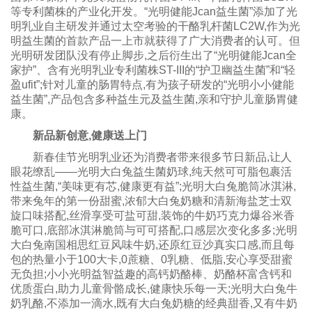
等专利菌株的产业化开发。“光明健能Jcan益生菌”添加了光
明乳业自主研发并通过太空考验的干酪乳杆菌LC2W,作为光
明益生菌的首款产品一上市就获得了广大消费者的认可。但
光明研发团队没有停止脚步,之后衍生出了“光明健能Jcan全
家护”、含有光明乳业专利菌株ST-III的“护卫幽益生菌”和“轻
盈ufit”;针对儿童的肠胃特点,有为孩子研发的“光明小小健能
益生菌”,产品包含多种益生元及益生菌,亲和守护儿童肠胃健
康。
新品新创意,健康送上门
新春佳节光明乳业还为消费者带来很多节日新品,让人
眼花缭乱——光明大白兔益生菌奶球,纯天然可可脂包裹活
性益生菌,“美味更有芯,健康更有益”;光明大白兔脆筒冰淇淋,
带来兔年的第一份甜蜜,浓郁大白兔奶糖和清新海盐芝士双
旋口味搭配,丝滑享受可盐可甜,装饰的牛奶巧克力爆谷米香
脆可口,底部冰淇淋脆筒与可可搭配,口感层次变化多多;光明
大白兔南国相思红豆风味牛奶,还原红豆沙真实口感,而且每
包的热量小于100大卡,0蔗糖、0乳糖、低脂,安心享受甜蜜
无负担;小小光明益智益趣的高钙奶酪棒、奶酪杯富含钙和
优质蛋白,助力儿童骨骼成长,健康快乐每一天;光明大白兔牛
奶乳酪,不添加一滴水,既有大白兔奶糖的经典甜香,又有牛奶