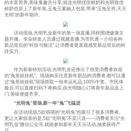
的丰富营养,美味童趣共分享;就连光明优倍鲜奶和光明致优
鲜奶也穿上了新年装,玉兔元素融入包装,带来“玉兔呈祥,天天
光明”的新年期许。
活动现场,光明乳业新年的第一场直播,同样围绕健康主
题开播。专业研发人员通过视频直播,为市民逐一介绍各种
新品背后的“科技与狠活”,让消费者更直观感受新品背后的科
技实力。
作为新春特别活动,光明乳业还推出了很受消费者欢迎
的“兔形娃娃机”。现场购买任意新年新品的消费者,都可以通
过“兔形娃娃机”现场抓取一份幸运礼品,100%中奖。市民体
验后,可以直接扫码下单购买,由光明随心订将新年新品送上
门,美味便捷齐享。
“光明兔”登场,新一年“兔”飞猛进
在活动现场,5款萌萌的“光明兔”也吸引了很多消费者。
更让大家惊喜的是,5款“光明兔”不卖只送——消费者关注“光
明乳业”微信公众号,就能参加新年天天乐活动,抽奖获得产
品。