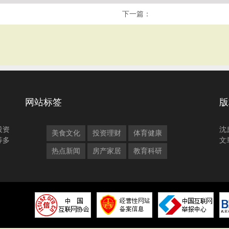
下一篇：
网站标签
版
投资
沈
美食文化
投资理财
体育健康
等多
文
热点新闻
房产家居
教育科研